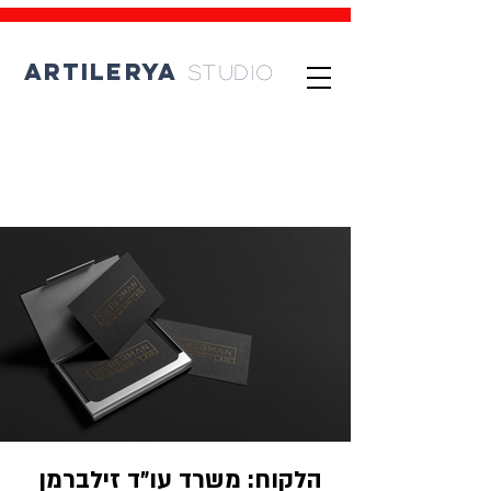
artilerya
studio
06
פרוייקטים
הלקוח: משרד עו״ד זילברמן