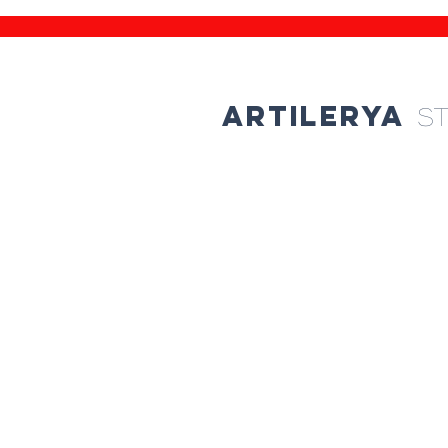
artilerya
s